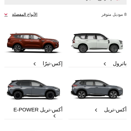
8
موديل متوفر
الأنواع المفضلة
باترول
إكس-تيرّا
أكس-تريل
أكس-تريل E-POWER