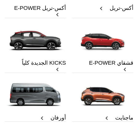
أكس-تريل
أكس-تريل E-POWER
قشقاي E-POWER
KICKS الجديدة كلياً
ماجنايت
أورفان