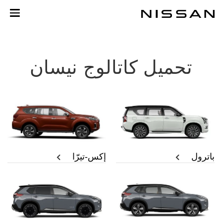
خطي
لمحتوى
لرئيسي
تحميل كاتالوج نيسان
باترول
إكس-تيرّا