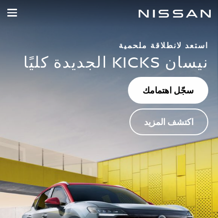
خطي
لمحتوى
لرئيسي
استعد لانطلاقة ملحمية
نيسان KICKS الجديدة كليًا
سجّل اهتمامك
اكتشف المزيد