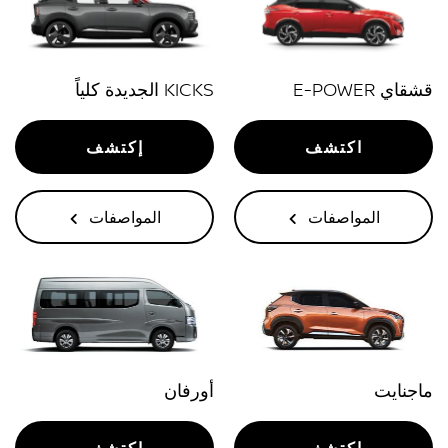
قشقاي E-POWER
KICKS الجديدة كلياً
اكتشف
إكتشف
المواصفات
المواصفات
ماجنايت
أورفان
اكتشف
إكتشف