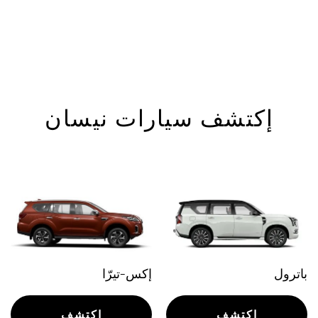
إكتشف سيارات نيسان
باترول
إكس-تيرّا
إكتشف
إكتشف