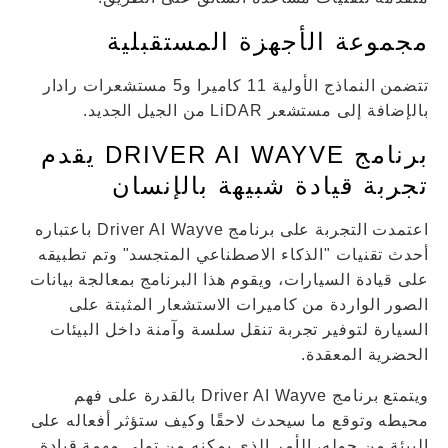
مجموعة الأجهزة المستقبلية
تتضمن النماذج الأولية 11 كاميرا و5 مستشعرات رادار
بالإضافة إلى مستشعر LiDAR من الجيل الجديد.
برنامج DRIVER AI WAYVE يقدم
تجربة قيادة شبيهة بالإنسان
اعتمدت التجربة على برنامج Driver AI Wayve باعتباره
أحدث تقنيات "الذكاء الاصطناعي المتجسد" وتم تطبيقه
على قيادة السيارات، ويقوم هذا البرنامج بمعالجة بيانات
الصور الواردة من كاميرات الاستشعار المثبتة على
السيارة لتوفير تجربة تنقل سلسة وآمنة داخل البيئات
الحضرية المعقدة.
ويتمتع برنامج Driver AI Wayve بالقدرة على فهم
محيطه وتوقع ما سيحدث لاحقًا وكيف ستؤثر أفعاله على
البيئة من حوله، الأمر الذي يمكنه من تولي مهمة قيادة