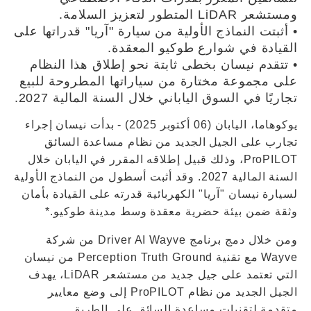
ومستشعر LiDAR المتطور لتعزيز السلامة.
• أثبتت النماذج الأولية من سيارة "آريا" قدراتها على
القيادة في شوارع طوكيو المعقدة.
• تتقدم نيسان بخطى ثابتة نحو إطلاق هذا النظام
على مجموعة مختارة من سياراتها المطروحة للبيع
تجاريًا في السوق الياباني خلال السنة المالية 2027.
يوكوهاما، اليابان (06 أكتوبر 2025) - بدأت نيسان إجراء
تجارب على الجيل الجديد من نظام مساعدة السائق
ProPILOT، وذلك قبيل إطلاقه المقرر في اليابان خلال
السنة المالية 2027. وقد أثبت أسطول من النماذج الأولية
لسيارة نيسان "آريا" الكهربائية قدرته على القيادة بأمان
وثقة ضمن بيئة حضرية معقدة وسط مدينة طوكيو.*
ومن خلال دمج برنامج Driver AI Wayve من شركة
Wayve مع تقنية Perception Truth Ground من نيسان
التي تعتمد على جيل جديد من مستشعر LiDAR، يهدف
الجيل الجديد من نظام ProPILOT إلى وضع معايير
متقدمة لتقنيات مساعدة السائق على الطريق.