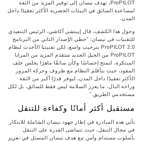
ProPILOT، تهدف نيسان إلى توفير المزيد من الثقة
لمساعدة السائق في البيئات الحضرية الأكثر تعقيدًا داخل
المدن.
وحول هذا الكشف، قال إييتشي أكاشي، الرئيس التنفيذي
للتقنيات في نيسان: "حظي الإصدار الثاني من البرنامج
ProPILOT 2.0 بترحيب واسع، لكن تقنيتنا الأحدث لنظام
ProPILOT من الجيل الجديد ستقدم المزيد من المزايا
المبتكرة، لتمنح إحساسًا وكأن سائقًا ماهرًا يجلس خلف
المقود، حيث يتأقلم النظام مع ظروف وحركة المرور
الأكثر تعقيدًا داخل المدن، ليوفر قدرًا أكبر من الثقة
وراحة البال، ما يعزز السلامة ليس فقط للسائق، بل لكل
مستخدمي الطريق."
مستقبل أكثر أمانًا وكفاءة للتنقل
تأتي هذه المبادرة في إطار جهود نيسان الشاملة للابتكار
في مجال التنقل، حيث تتماشى القدرة على التنقل
بأسلوب مستدام وآمن مع هدف نيسان المتمثل في تعزيز