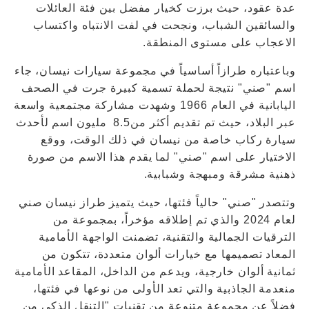
عدة عقود، حيث برزت كخيار مفضل بين فئة العائلات
والسائقين الشباب، ونجحت في لفت الانتباه واكتساب
الاعجاب على مستوى المنطقة.
وباعتباره طرازاً أساسياً في مجموعة سيارات نيسان، جاء
اسم "صني" نتيجة لحملة تسمية كبيرة جرت في الصحف
اليابانية في العام 1966 وشهدت مشاركة مجتمعية واسعة
عبر البلاد، حيث تم تقديم أكثر من8.5 مليون اسم لأحدث
سيارة ركاب خاصة من نيسان في ذلك الوقت، ووقع
الاختيار على اسم "صني" لما يقدم هذا الاسم من صورة
ذهنية مشرقة ومبهجة وشبابية.
وتتصدر "صني" حالياً فئتها، حيث يتميز طراز نيسان صني
لعام 2024 والذي تم إطلاقه مؤخراً، بمجموعة من
الترقيات الجمالية والتقنية، تضمنت الواجهة الأمامية
المعاد تصميمها مع خيارات ألوان متعددة، تتكون من
ثمانية ألوان خارجية، ويدعم من الداخل، المقاعد الأمامية
منعدمة الجاذبية والتي تعد الأولى من نوعها في فئتها،
فضلاً عن مجموعة متنوعة من تقنيات "التنقل الذكي من