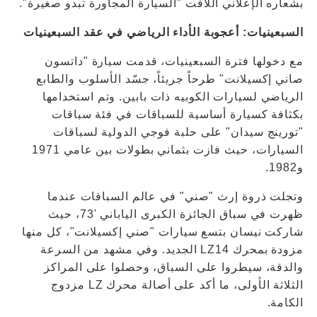
بشعاره الإعلاني اللافت "السيارة المجاورة تبدو صغيرة".
السبعينيات: أعجوبة الأداء الرياضي في عقد السبعينيات
مع دخولها فترة السبعينيات، قدمت سيارة "داتسون
صاني إكسيلانت" طرحاً جريئاً، جسّد الأسلوب والطابع
الرياضي لسيارات الكوبيه ذات بابين. وتم استخدامها
بكثافة كسيارة أساسية للسباقات في فئة سباقات
"تورينج سيدان" على حلبة فوجي الدولية لسباقات
السيارات، حيث فازت بثماني بطولات بين عامي 1971
و1982.
وتجلت ذروة إرث "صني" في عالم السباقات عندما
ظهرت في سباق الجائزة الكبرى الياباني '73، حيث
شاركت نيسان بتسع سيارات "صني إكسيلانت"، كل منها
مزودة بمحرك LZ14 الجديد. وفي مشهد من السرعة
والدقة، سيطروا على السباق، وحصلوا على المراكز
الثلاثة الأولى، ما أكد على أصالة محرك LZ مزدوج
الكامة.