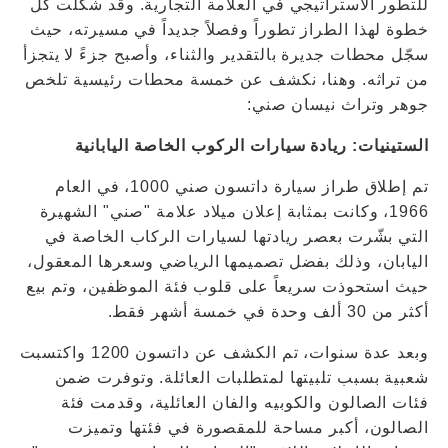
للتطور الاستراتيجي في العلامة التجارية. وقد شكّلت كل
خطوة لهذا الطراز تطوراً وفصلاً جديداً في مسيرته، حيث
سجّل محطات جديرة بالتقدير والثناء، وأصبح جزءً لا يتجزأ
من تراثه. وهنا، نكشف عن خمسة محطات رئيسية تلخص
جوهر وتراث نيسان صني:
الستينيات: ريادة سيارات الركوب الخاصة اليابانية
تم إطلاق طراز سيارة داتسون صني 1000، في العام
1966، وكانت بمثابة إعلان ميلاد علامة "صني" الشهيرة
التي بشّرت بعصر ريادتها لسيارات الركاب الخاصة في
اليابان، وذلك بفضل تصميمها الرياضي وسعرها المعقول،
حيث استحوذت سريعاً على قلوب فئة الموظفين، وتم بيع
أكثر من 30 ألف وحدة في خمسة أشهر فقط.
وبعد عدة سنوات، تم الكشف عن داتسون 1200 واكتسبت
شعبية بسبب تلبيتها لمتطلبات العائلة. وتوفرت ضمن
فئات الصالون والكوبيه والفان العائلية، وقدمت فئة
الصالون، أكبر مساحة للمقصورة في فئتها وتميزت