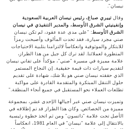
نيسان".
وقال
تييري صباغ، رئيس نيسان العربية السعودية
وإنفينيتي الشرق الأوسط، والمدير التنفيذي في نيسان
الشرق الأوسط
: "على مدى عدة عقود، لم تكن نيسان
صني مجرد سيارة، فقد تحدت المألوف وأصبحت رمزاً
للابتكار والموثوقية وانعكاساً لالتزامنا بتلبية الاحتياجات
المتطورة لعملائنا. لقد ترك كل جيل من هذا الطراز،
علامة مميزة في مسيرة "صني"، مؤكداً على تفاني نيسان
لتقديم سيارات ذات قيمة حقيقية. إن النجاح المستمر
الذي حققته نيسان صني هو بلا شك، شهادة على تقديم
حلول التنقل المبتكرة والمتقدمة القادرة على مواكبة
تطلعات العملاء نحو المستقبل في جميع أنحاء المنطقة."
وتميزت نيسان صني عبر أجيالها الإحدى عشر، بمجموعة
مميزة من الخصائص. وكان هذا الطراز قد تم إطلاقه في
الأصل تحت علامة "داتسون" ومن ثم اتخذ خطوة رئيسية
بالانتقال إلى علامة "نيسان" في العام 1981، انعكاساً