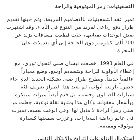
التسعينيات: رمز الموثوقية والراحة
تميز عقد التسعينيات بالتصاميم المربعة، وتم حينها تقديم
طراز دفع رباعي لمزيد من التنوع في الأداء. وقد اشتهرت
بعض الوحدات بمتانتها، حيث قطعت مسافات تزيد عن
700 ألف كيلومتر دون الحاجة إلى أي تعديلات على
المحرك.
في العام 1998، خضعت نيسان صني لتحول ثوري، مع
إعطاء الأولوية للراحة وبتصميم أوسع، وضع معياراً
عالمياً جديداً. وبطرح طراز صنى بشكله الجديد الذي جاء
حصرياً بأربعة أبواب، لم يعيد هذا الطراز تعريف فئة
سيارات الصالون وحسب، بل قدم أيضاً ميزات مبتكرة
وبأسعار معقولة. وكان هذا بمثابة نقلة نوعية، جعلت من
صني رمزاً لراحة لا مثيل لها. وفي الوقت نفسه، تميزت
في عالم رياضة السيارات، وعززت سمعتها كسيارة
موثوقة وممتعة.
استكمال البناء على التراث والابتكار التقني