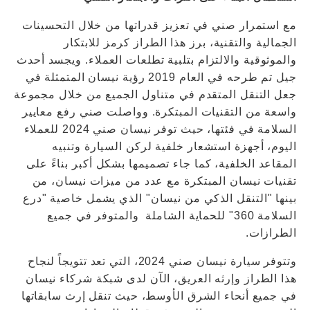
مع استمرار صني في تعزيز قدراتها من خلال التحسينات
الجمالية والتقنية، برز هذا الطراز كرمز للابتكار
والموثوقية والالتزام بتلبية تطلعات العملاء. ويجسد أحدث
جيل تم طرحه في العام 2019 رؤية نيسان المتمثلة في
جعل التنقل المتقدم في متناول الجميع من خلال مجموعة
واسعة من التقنيات المبتكرة. وواصلت صني رفع معايير
السلامة في فئتها، حيث توفر نيسان صني 2024 للعملاء
اليوم، أجهزة استشعار خلفية لركن السيارة وتنبيه
المقاعد الخلفية، كما جاء تصميمها بشكل أكبر بناءً على
تقنيات نيسان المبتكرة مع عدد من ميزات نيسان، من
بينها "التنقل الذكي من نيسان" الذي يشمل خاصية "درع
السلامة 360"
للحماية الشاملة والمتوفر في جميع
الطرازات.
وتتوفر سيارة نيسان صني 2024، التي تعد تتويجاً لنجاح
هذا الطراز وإرثه العريق، الآن لدى شبكة شركاء نيسان
في جميع أنحاء الشرق الأوسط، حيث تنقل إرث سابقاتها