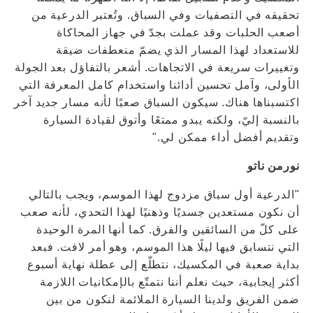
تحقيقه في التصفيات وفي السباق. وتُعتبر الدرعية من
أصعب الحلبات وقد عملت بجدّ في جهاز المحاكاة
للاستعداد لهذا المسار الذي يضمّ منعطفات ضيقة
وتغييرات سريعة في الاتجاهات. أشعر بالتفاؤل بعد الجولة
الأولى، وآمل تحسين أدائنا واستخدام كامل المعرفة التي
اكتسبناها هناك. سيكون السباق صعبًا لأنه مسار جديد آخر
بالنسبة إليّ، ولكنه يبدو ممتعًا وأتوق لقيادة السيارة
وتقديم أفضل أداء ممكن لي."
نورمن ناتو
"الدرعية أول سباق مزدوج لهذا الموسم، ويجب بالتالي
أن نكون مستعدين جسديًا وذهنيًا لهذا التحدي، لأنه صعب
على كلّ من السائقين والفرق. كما أنها المرة الوحيدة
التي نتسابق فيها ليلًا هذا الموسم، وهو أمر لافت. فبعد
بداية صعبة في المكسيك، نتطلّع إلى عطلة نهاية أسبوع
أكثر إيجابية، حيث نعلم أننا نتمتّع بالإمكانيات اللازمة
ضمن الفريق ولدينا السيارة الملائمة لنكون من بين