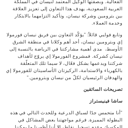
الفعالية. وبصفتها الوكيل المعتمد لنيسان في المملكة
العربية السعودية، يهدف هذا التعاون إلى تعزيز العلاقة
بين بترومين وشركة نيسان، وتأكيد التزامهما بالابتكار
وخدمة العملاء.
وتابع فولبي قائلاً: "يؤكّد التعاون بين فريق نيسان فورمولا
إي وبترومين نيسان، أحد أهم وكلانا في منطقة الشرق
الأوسط، مدى أهمية مشاركتنا في الرياضة بالنسبة إلى
نيسان كشركة. فمشروع الفورمولا إي يروّج لأهداف
شركتنا ويدعمها بشكل فعّال، لا سيما تلك المتعلّقة
بالكهرباء والاستدامة، الركيزتان الأساسيتان للفورمولا إي
والهدفان الرئيسيان لكلّ من نيسان وبترومين."
تصريحات السائقين
ساشا فينيستراز
"أنا متحمس جدًا لسباق الدرعية وللحدث التالي في هذه
البطولة المميزة. فرغم مواجهتنا بعض المشاكل في
المكسيك وعدم تسجيل نقاط، إلا أننا أظهرنا ما يمكننا