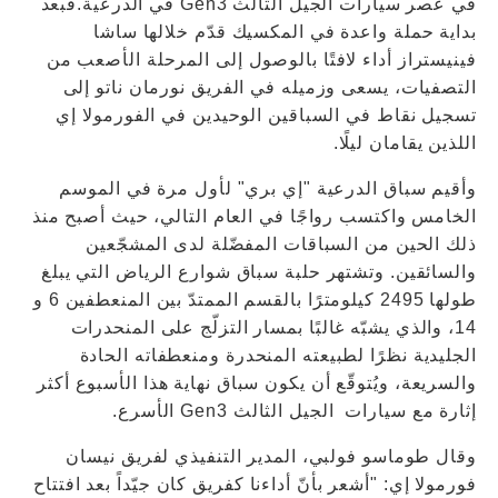
في عصر سيارات الجيل الثالث Gen3 في الدرعية.فبعد
بداية حملة واعدة في المكسيك قدّم خلالها ساشا
فينيستراز أداء لافتًا بالوصول إلى المرحلة الأصعب من
التصفيات، يسعى وزميله في الفريق نورمان ناتو إلى
تسجيل نقاط في السباقين الوحيدين في الفورمولا إي
اللذين يقامان ليلًا.
وأقيم سباق الدرعية "إي بري" لأول مرة في الموسم
الخامس واكتسب رواجًا في العام التالي، حيث أصبح منذ
ذلك الحين من السباقات المفضّلة لدى المشجّعين
والسائقين. وتشتهر حلبة سباق شوارع الرياض التي يبلغ
طولها 2495 كيلومترًا بالقسم الممتدّ بين المنعطفين 6 و
14، والذي يشبّه غالبًا بمسار التزلّج على المنحدرات
الجليدية نظرًا لطبيعته المنحدرة ومنعطفاته الحادة
والسريعة، ويُتوقّع أن يكون سباق نهاية هذا الأسبوع أكثر
إثارة مع سيارات الجيل الثالث Gen3 الأسرع.
وقال طوماسو فولبي، المدير التنفيذي لفريق نيسان
فورمولا إي: "أشعر بأنّ أداءنا كفريق كان جيّداً بعد افتتاح