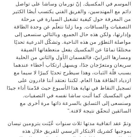
الموسم في المكسيك. إنّ نورمان وساشا على تواصل
دائم مع المهندسين، والفريق الفني يكتسب أيضًا الكثير
من المعرفة حول كيفية تشغيل السيارة في مرحلة
التصفيات والسباقات. وما زلنا نتعلّم عن وحدة الطاقة
وإدارتها، ولكن هذه حال الجميع، وبالتالي سنسعى إلى
مواصلة التطوّر من هذه الناحية. وتشكّل الدرعية تحديًا
مختلفًا تمامًا عن المكسيك بفعل منعطفاتها الضيقة
ومسارها الترابيّ، فالقسمان الأول والثاني من الحلبة
سريعان ومتعرّجان جدًا، ويسهل ارتكاب أخطاء عندهما
بسبب قلّة الثبات، وهذا سيطرح تحديًا كبيرًا لا سيما مع
ازدياد الطاقة هذا العام. لكننا نعتقد أننا قادرون على
تسجيل النقاط في نهاية هذا الأسبوع حيث قدّمنا أداء جيدًا
في المكسيك كما أثبت ساشا نفسه في التصفيات.
وسنسعى إلى التسابق بالسرعة ذاتها مرة أخرى مع
السائقين لنحقّق نتيجة لافتة."
وتمّ عقد اتفاقية مدتها ثلاث سنوات عُيّنت بترومين نيسان
بموجبها كشريك الابتكار الرسمي للفريق خلال هذه