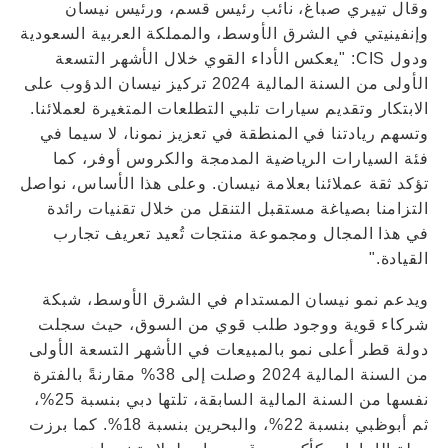
وقال تييري صباغ، نائب رئيس قسم، ورئيس نيسان
وإنفينيتي في الشرق الأوسط، والمملكة العربية السعودية
ودول CIS: "يعكس الأداء القوي خلال الأشهر التسعة
الأولى من السنة المالية 2024 تركيز نيسان الدؤوب على
الابتكار وتقديم سيارات تلبي التطلعات المتغيرة لعملائنا.
وتسهم ريادتنا في المنطقة في تعزيز نمونا، لا سيما في
فئة السيارات الرياضية المدمجة والكروس أوفر، كما
تؤكد ثقة عملائنا بعلامة نيسان. وعلى هذا الأساس، نواصل
التزامنا بصياغة مستقبل التنقل من خلال تقنيات رائدة
في هذا المجال ومجموعة منتجات تُعيد تعريف تجارب
القيادة."
ويدعم نمو نيسان المستدام في الشرق الأوسط، شبكة
شركاء قوية ووجود طلب قوي من السوق، حيث سجلت
دولة قطر أعلى نمو بالمبيعات في الأشهر التسعة الأولى
من السنة المالية 2024 وصلت إلى 38% مقارنةً بالفترة
نفسها من السنة المالية السابقة، تلتها دبي بنسبة 25%،
ثم أبوظبي بنسبة 22%، والبحرين بنسبة 18%. كما برزت