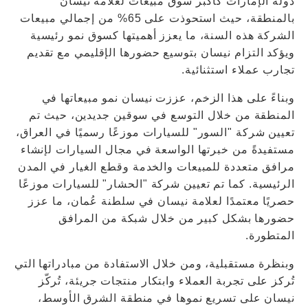
دولة الإمارات كأكبر سوق مبيعات لعلامة نيسان
بالمنطقة، حيث استحوذت على 65% من إجمالي مبيعات
الشركة هذه السنة، ما يعزز أهميتها كسوق نمو رئيسية
ويؤكد التزام نيسان بتوسيع حضورها الإقليمي مع تقديم
تجارب عملاء استثنائية.
وبناءً على هذا الزخم، عززت نيسان نمو مبيعاتها في
المنطقة من خلال التوسع في سوقين جديدين، حيث تم
تعيين شركة "السور" للسيارات موزعًا رسميًا في العراق،
مستفيدةً من خبرتها الواسعة في مجال السيارات لإنشاء
مرافق متعددة للمبيعات والخدمة وقطع الغيار في المدن
الرئيسية. كما تم تعيين شركة "الحشار" للسيارات موزعًا
حصريًا معتمدًا لعلامة نيسان في سلطنة عُمان، ما عزز
حضورها بشكل كبير من خلال شبكة من المرافق
المتطورة.
وبنظرة مستقبلية، ومن خلال الاستفادة من مبادراتها التي
تُركز على تجربة العملاء وابتكار منتجات جريئة، تُركّز
نيسان على تسريع نموها في منطقة الشرق الأوسط،