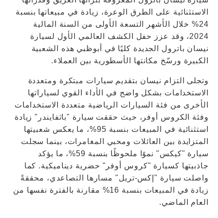
الاستثنائية على الطرق الوعرة، زيادة في مبيعاتها بنسبة
24% خلال الأشهر التسعة الأولى من السنة المالية
2024، وقد عزز حفل الكشف العالمي الأول لسيارة
نيسان باترول الجديدة كليًا في أبوظبي هذه الشعبية
الكبيرة ورسّخ مكانتها الأسطورية بين العملاء.
وتجلى التزام نيسان بتقديم سيارات مبتكرة ومتعددة
الاستخدامات بشكل واضح في الأداء القوي لسياراتها
الأخرى من فئة السيارات الرياضية متعددة الاستخدامات
وفئة الكروس أوفر، حيث حققت سيارة "باثفايندر" زيادة
استثنائية في المبيعات بنسبة 95%، ما يعكس شعبيتها
المتزايدة بين العائلات ومحبي المغامرات، بينما سجلت
سيارة "كيكس" نموًا ملحوظًا بنسبة 59%، ما يؤكد
جاذبيتها كسيارة "كروس أوفر" حضرية ديناميكية. كما
واصلت سيارة "إكس-تريل" مسارها التصاعدي، محققةً
زيادة في المبيعات بنسبة 16% مقارنة بالفترة نفسها من
العام الماضي.