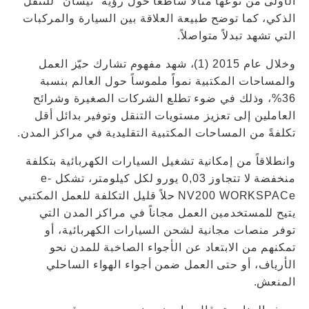
الأولى من نوعها مثالاً ساطعاً حول رؤية "نيسان" للتنقل
الذكي، كما توضح طبيعة العلاقة بين السيارة والمركبات
التي تشهد تبدلاً متواصلاً.
وخلال عام 2015 (1)، شهد مفهوم تشارك حيّز العمل
والمساحات المكتبية نمواً ملموساً حول العالم بنسبة
36%، وذلك في ضوء تطلع الشركات الصغيرة وشرائح
العاملين إلى تعزيز مستويات التنقل وتوفير بدائل أقل
تكلفةً من المساحات المكتبية التقليدية في مراكز المدن.
وانطلاقاً من إمكانية تشغيل السيارات الكهربائية بتكلفة
منخفضة لا تتجاوز 0,03 يورو لكل كيلومتر، تشكل e-
NV200 WORKSPACe حلاً قليل التكلفة للعمل المكتبي
يتيح للمستخدمين العمل مجاناً في مراكز المدن التي
توفر منصات مجانية لشحن السيارات الكهربائية، أو
تمكنهم من الابتعاد عن الأجواء الصاخبة للمدن نحو
الأرياف، أو حتى العمل ضمن أجواء الهواء الساحلي
المنعش.