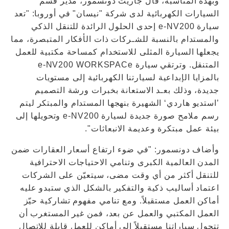
وبهذه المناسبة، قال جاريث دونسمور، مدير قسم
السيارات الكهربائية لدى شركة "نيسان" في أوروبا: "تعد
سيارة e-NV200 إحدى الحلول الرائدة للتنقل الذكي
والمستدام بالنسبة للشـركات ذات الأفكار المتبصرة، مما
يجعلها السيارة المثلى للاستخدام كمساحة مكتبية للعمل
المتنقل. وترتقي سيارة e-NV200 WORKSPACe
بالمزايا الإبداعية لسيارتنا الكهربائية إلى مستويات
جديدة، وذلك بعـد الاستعانة بخبرات ورشة التصميم
’استديو هاردي‘ الشهيرة بنهجها المستدام والمبتكر ليتم
رسم ملامح صورة جديدة لسيارة e-NV200 وتحويلها إلى
بيئة عمل مبتكرة وعديمة الانبعاثات".
وأضاف دونسمور: "في ضوء ارتفاع أسعار العقارات ضمن
المدن العالمية الكبرى وتنامي الاحتياجات الاحترافية
للتنقل أكثر من أي وقت مضى، سيتعيّن على الشركات
اعتماد أساليب ذكية والتفكير بالشكل الذي ستبدو عليه
أماكن العمل مستقبلاً. ومع تنامي مفهوم تشاركية حيّز
العمل المكتبي والعمل عن بعد، فمن غير المستغرب أن
تتحول سياراتنا مستقبلاً إلى أماكن للعمل قابلة للاتصال