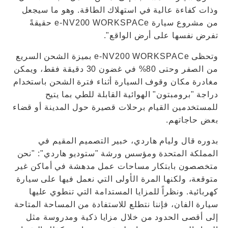
وذات كفاءة عالية في استهلاك الطاقة. وهو ما سيجعل
من مشروع سيارة e-NV200 WORKSPACe حقيقةً
تفرض نفسها على أرض الواقع".
وتحظى e-NV200 WORKSPACe بميزة الشحن السريع
من الصفر وحتى 80% في غضون 30 دقيقة فقط، ويمكن
مغادرة مكان وقوف السيارة أثناء فترة الشحن باستخدام
دراجة "برومبتون" الهوائية القابلة للطي بما يتيح
للمستخدمين القيام برحلات قصيرة حول المدينة أو قضاء
بعض حاجاتهم.
بدوره قال وليام هاردي، خبير التصميم المقيم في
المملكة المتحدة ومؤسس ورشة "ستوديو هاردي": "نحن
متخصصون بابتكار مساحات عمل مدهشة في أماكن غير
متوقعة، ولكنها المرة الأولى التي نعمل فيها على سيارة
كهربائية. ونظراً للمزايا المستدامة التي تنطوي عليها
سيارة الفان، فإننا نتطلع للاستفادة من المساحة المتاحة
إلى أقصى الحدود من خلال مزايا ذكية ومدروسة مثل