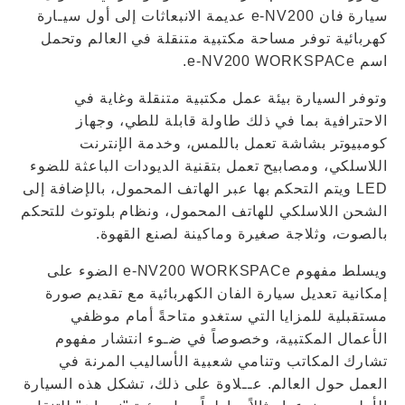
سيارة فان e-NV200 عديمة الانبعاثات إلى أول سيـارة
كهربائية توفر مساحة مكتبية متنقلة في العالم وتحمل
اسم e-NV200 WORKSPACe.
وتوفر السيارة بيئة عمل مكتبية متنقلة وغاية في
الاحترافية بما في ذلك طاولة قابلة للطي، وجهاز
كومبيوتر بشاشة تعمل باللمس، وخدمة الإنترنت
اللاسلكي، ومصابيح تعمل بتقنية الديودات الباعثة للضوء
LED ويتم التحكم بها عبر الهاتف المحمول، بالإضافة إلى
الشحن اللاسلكي للهاتف المحمول، ونظام بلوتوث للتحكم
بالصوت، وثلاجة صغيرة وماكينة لصنع القهوة.
ويسلط مفهوم e-NV200 WORKSPACe الضوء على
إمكانية تعديل سيارة الفان الكهربائية مع تقديم صورة
مستقبلية للمزايا التي ستغدو متاحةً أمام موظفي
الأعمال المكتبية، وخصوصاً في ضـوء انتشار مفهوم
تشارك المكاتب وتنامي شعبية الأساليب المرنة في
العمل حول العالم. عــلاوة على ذلك، تشكل هذه السيارة