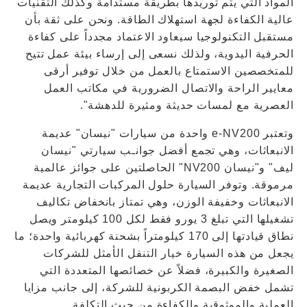
المواد التي يتم توريدها بطريقة مستدامة وكذلك التقنيات
عالية الكفاءة لجهة استهلاك الطاقة. ونحن على ثقة بأن
مستقبل التكنولوجيا سيعاود الاعتماد مجدداً على كفاءة
الحرفية اليدوية، ولذلك نسعى إلى إرساء بيئة عمل تتيح
للمتخصصين الاستمتاع بالعمل من خلال توفير أرقى
معايير الراحة والاتصال الضرورية في مكاتب العمل
العصرية مع لمسات حديثة ومثيرة للدهشة".
وتعتبر e-NV200 واحدة من سيارات "نيسان" عديمة
الانبعاثات، وهي تجمع أفضل جوانـب سيارتي "نيسان
ليف" و"نيسان NV200" الحاصلتين على جوائز عالمية
مرموقة. وتوفر السيارة حلول المركبات التجارية عديمة
الانبعاثات وخفيفة الوزن، وهي تمتاز بانخفاض تكاليف
تشغيلها التي تبلغ 3 يورو فقط لكل 100 كيلومتر ويصل
نطاق قيادتها إلى 170 كيلومتراً بشحنة كهربائية واحدة؛ ما
يجعل من هذه السيارة خيار التنقل الأمثل للشركات
الصغيرة والكبيرة، فضلاً عن خصائصها المتعددة التي
تشمل خفض البصمة الكربونية للشركة، إلى جانب مزايا
العملية والموثوقية والكفاءة من حيث التكلفة.