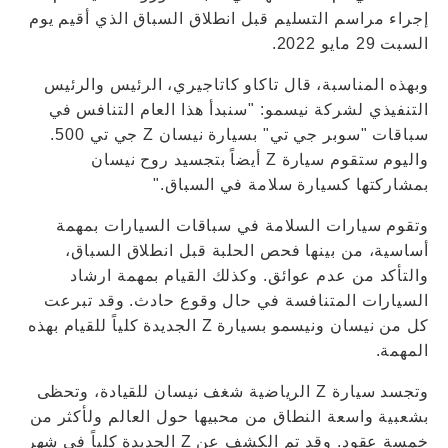
إجراء مراسم التسليم قبل انطلاق السباق الذي أقيم يوم
السبت 29 مايو 2022.
وبهذه المناسبة، قال تاكاو كاتاجيري، الرئيس والرئيس
التنفيذي لشركة نيسمو: "سنبدأ هذا العام التنافس في
سباقات "سوبر جي تي" بسيارة نيسان Z جي تي 500.
واليوم ستقوم سيارة Z أيضاً بتجسيد روح نيسان
بمشاركتها كسيارة سلامة في السباق."
وتقوم سيارات السلامة في سباقات السيارات بمهمة
أساسية، من بينها فحص الحلبة قبل انطلاق السباق،
والتأكد من عدم عوائق. وكذلك القيام بمهمة ارشاد
السيارات المتنافسة في حال وقوع حادث. وقد تبرعت
كل من نيسان ونيسمو بسيارة Z الجديدة كلياً للقيام بهذه
المهمة.
وتجسد سيارة Z الرياضية شغف نيسان للقيادة، وتحظى
بشعبية واسعة النطاق من محبيها حول العالم ولأكثر من
خمسة عقود. وقد تم الكشف عن Z الجديدة كلياً في شهر