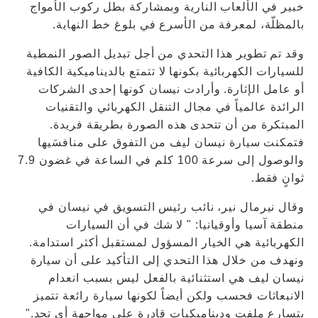
خبير في الألعاب النارية وبمشاركة بطل ركوب الأمواج
بالمظلّة، لمعرفة من الأسرع في بلوغ خط النهاية.
وقد تم تطوير هذا التحدي من أجل تبديل الصور النمطية
للسيارات الكهربائية بكونها لا تتمتع بالديناميكية الكافية
أو عامل الإثارة. وأرادت نيسان كونها إحدى الشركات
الرائدة عالمياً في مجال التنقل الكهربائي والتقنيات
المبتكرة من أن تتحدى هذه الصورة بطريقة فريدة.
فتمكنت سيارة نيسان ليف من التفوق على منافسَيها
والوصول إلى سرعة 100 كلم في الساعة في غضون 7.9
ثوانٍ فقط.
وقال نيرمال نير، نائب رئيس التسويق في نيسان في
منطقة آسيا وأوقيانيا: " لا شك في أن السيارات
الكهربائية هي الخيار المسؤول لمستقبل أكثر استدامة.
ونهدف من خلال هذا التحدي إلى التأكيد على أن سيارة
نيسان ليف هي استثنائية بالفعل ليس بسبب انعدام
الانبعاثات فحسب ولكن أيضاً لكونها سيارة رائعة تتميز
بتسارع ملفت وديناميكيات قادرة على مواجهة أي تحدٍ."