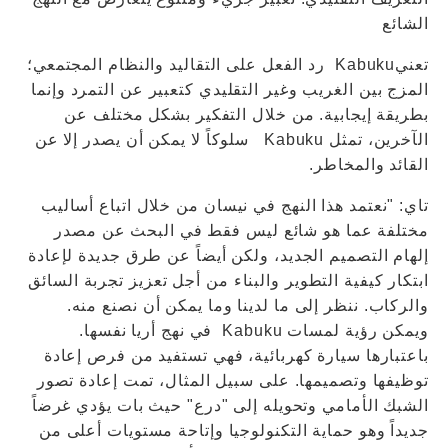
الشائع
تعنيKabuku رد الفعل على التقاليد والنظام المجتمعي؛
المزج بين الغريب وغير التقليدي كتعبير عن التمرد وإنما
بطريقة إيجابية. من خلال التفكير بشكل مختلف عن
الآخرين، تمثل Kabuku سلوكاً لا يمكن أن يصدر إلا عن
القائد والمخاطر.
تاي: "نعتمد هذا النهج في نيسان من خلال اتباع أساليب
مختلفة عما هو شائع ليس فقط في البحث عن مصدر
إلهام التصميم الجديد، ولكن أيضاً عن طرق جديدة لإعادة
ابتكار كيفية التطوير والبناء من أجل تعزيز تجربة السائق
والركاب. ننظر إلى ما لدينا وما يمكن أن نصنع منه.
ويمكن رؤية لمسات Kabuku في نهج أريا نفسها.
باعتبارها سيارة كهربائية، فهي تستفيد من فرص إعادة
توظيفها وتصميمها. على سبيل المثال، تمت إعادة تصور
الشبك الأمامي وتحويله إلى "درع" حيث بات يؤدي غرضاً
جديداً وهو حماية التكنولوجيا وإتاحة مستويات أعلى من