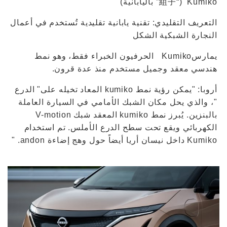
Kumiko (“組子” باليابانية)
التعريف التقليدي: تقنية يابانية تقليدية تُستخدم في أعمال
النجارة الشبكية الشكل
يمارسKumiko الحرفيون الخبراء فقط، وهو نمط
هندسي معقد وجميل مستخدم منذ عدة قرون.
أروبا: "يمكن رؤية نمط kumiko المعاد تخيله على" الدرع
"، والذي يحل مكان الشبك الأمامي في السيارة العاملة
بالبنزين. يُبرز نمط kumiko المعقد شبك V-motion
الكهربائي ويقع تحت سطح الدرع الأملس. تم استخدام
Kumiko داخل نيسان أريا أيضاً حول وهج إضاءة andon. "