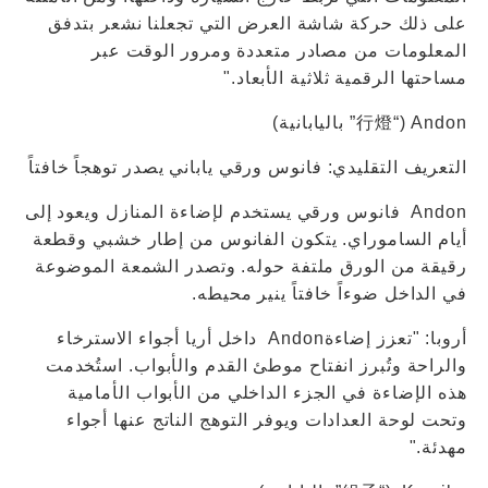
على ذلك حركة شاشة العرض التي تجعلنا نشعر بتدفق
المعلومات من مصادر متعددة ومرور الوقت عبر
مساحتها الرقمية ثلاثية الأبعاد."
Andon (“行燈” باليابانية)
التعريف التقليدي: فانوس ورقي ياباني يصدر توهجاً خافتاً
Andon فانوس ورقي يستخدم لإضاءة المنازل ويعود إلى
أيام الساموراي. يتكون الفانوس من إطار خشبي وقطعة
رقيقة من الورق ملتفة حوله. وتصدر الشمعة الموضوعة
في الداخل ضوءاً خافتاً ينير محيطه.
أروبا: "تعزز إضاءةAndon داخل أريا أجواء الاسترخاء
والراحة وتُبرز انفتاح موطئ القدم والأبواب. استُخدمت
هذه الإضاءة في الجزء الداخلي من الأبواب الأمامية
وتحت لوحة العدادات ويوفر التوهج الناتج عنها أجواء
مهدئة."