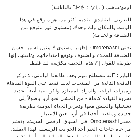
أوموتيناشي (“おもてなし” باليابانية)
التعريف التقليدي: تقديم أكثر مما هو متوقع في هذا
الوقت والمكان ولك وحدك (مستوى غير متوقع من
الضيافة والخدمة)
تعني Omotenashi إظهار مستوى لا مثيل له من حسن
الضيافة للعملاء والضيوف وتوقع احتياجاتهم وتلبيتها. إنها
طريقة للقول إنّ هذه اللحظة مكرّسة لك فقط.
ألبايزا: "إنه مصطلح مهم يحدد طابعنا الياباني. لا تركز
الدفعة التالية من المنتجات لدينا فقط على القوة المذهلة
وميزات الراحة والمواد الممتازة ولكن تعيد أيضاً تحديد
تجربة القيادة كاملة - من المشي نحو أريا وصولاً إلى
تشغيلها والعيش معها وتعزيز الحياة اليومية بطريقة
جديدة وملفتة. أخذنا في أريا بعين الاعتبار
معنىOmotenashi في السياق الرقمي الحديث. وتعتبر
مراعاة حاجات الغير أحد الجوانب الرئيسية لهذا التقليد.
على سبيل المثال، عندما يدخل السائق إلى أريا، تكون