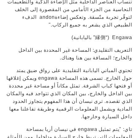
تنساب العناصر الداخلية مثل الإضاءة الذكية والتطعيمات
النحاسية من الجزء الأمامي من المقصورة إلى الخلف
لتوفّر تجربة متّسقة. وتعكس إضاءةandon الدفء
الطبيعي الذي يشعر به جميع الركاب."
Engawa (“縁側” باليابانية)
التعريف التقليدي: المساحة غير المحددة بين الداخل
والخارج؛ المسافة بين هنا وهناك.
تحتوي المباني اليابانية التقليدية على رواق ضيق يمتد
حول الخارج. تسمى هذه المساحة engawa ويمكن إغلاقها
أو فتحها كباب الشرفة. تمثل مكاناً أو مساحة غير محددة
بين الداخل والخارج، بين المكان الذي تتواجد فيه والمكان
الذي تقصده. ترى نيسان أن هذا المفهوم يتجاوز الحدود
المادية ويشمل المعلومات الرقمية وطريقة تفاعلنا معها
داخل السيارة وخارجها.
تاي: "يتم تمثيل engawa في نيسان أريا بمساحة
المعلومات التي تربط خارج السيارة وداخلها. ومن الأمثلة