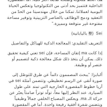
الداخلية فتتميز بحد أدنى من التكنولوجيا وتعكس الحياة
اليومية لعملائنا. تمكنا من خلال مهندسينا من الحدّ من
التعقيد ودمج الوظائف بالعناصر التزيينية وتوفير مساحة
مفتوحة غير متوقعة ومميزة."
Sei (整 باليابانية)
التعريف التقليدي: المعالجة الذكية للهياكل والتفاصيل
إذا كانت ma إتقان المساحة، فإن sei تعني كيفية تحقيق
ذلك. يمكن أن يتخذ ذلك شكل معالجة ذكية لتصميم أو
عنصر أو وظيفة.
ألبايزا: "يبحث المصممون دائماً عن طرق للتوصّل إلى
صورة أنقى عن الرسم تخطيطي. وتتضمن أمثلة sei في
أريا خطوط المقصورة الخارجية التي تمتد على طول
السيارة. عند النظر إليها معاً، تولّد توتراً صامتاً يعبّر عن
حركة الـ ma. ويعكس المصباح الخلفي جمالاً وظيفياً
ويتضمن شفرة أفقية رفيعة واحدة. أما في المقصورة