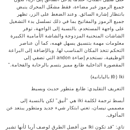
جميع الرموز غير مضاءة، فقط مشغّل المحرك ينبض
بانتظار إشارة السائق. وعند الضغط على الزر، تظهر
جميع الرموز والمفاتيح بما في ذلك تسلسل بدء التشغيل
على واجهة المستخدم. بالنسبة إلى الواجهة، توفر
الشاشات المنحنية المزدوجة والشاشة الأمامية الكبيرة
معلومات مهمة بتنسيق يسهل فهمه، كما أن عناصر
التحكم تتخذ المكان المناسب لها. وبالإضافة إلى البراعة
الوظيفية، نستخدم إضاءة andon التي تضفي إلى
المقصورة الداخلية طابع مميز يتسم بالرحابة والفخامة."
Iki (粋 باليابانية)
التعريف التقليدي: طابع متطور حديث وبسيط
أبسط ترجمة لكلمة iki هي "أنيق" لكن بالنسبة إلى
مصممي نيسان، تعني ابتكار شيء جديد ومتطور يبتعد عن
المألوف.
تاي: "قد تكون Iki من أفضل الطرق لوصف أريا لأنها تشير