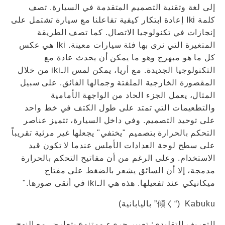
إلى لغة وتقنية التصميم المتقدمة في السيارة. تصف
كلمة Iki إعادة ابتكار كيفية تفاعلنا مع سيارة تشتمل على
إنجازات في تكنولوجيا الاتصال. كما تصف الطريقة
المتغيرة التي نرى بها فئة سيارات معينة. Iki هي عكس
كل ما هو مبهرج وهو ما يمكن أن يحدث عادة مع
التكنولوجيا الجديدة. مع أريا، يمكن لمس الـiki من خلال
المقصورة الخارجية الملفتة وجمالها الفائق. على سبيل
المثال، يعمل الجزء الحاد من الواجهة الأمامية
والتطعيمات التي تمتد على طول الكتف في خط واحد
على توحيد التصميم. وفي داخل السيارة، تتميز عناصر
التحكم بالحرارة بتصميم "يختفي" يجعلها غير مرئية تقريباً
على سطح لوحة العدادات الأملس عندما لا تكون قيد
الاستخدام. وعلى الرغم من أن مفاتيح التحكم بالحرارة
مدمجة، إلا أن السائق يشعر بالضغط على مفتاح
ميكانيكي عند تفعيلها. هذه هي الـiki في أنقى صورها."
Kabuku (“傾く” باليابانية)
التعريف التقليدي: تعبير جريء ومتنوع يتعارض مع النهج