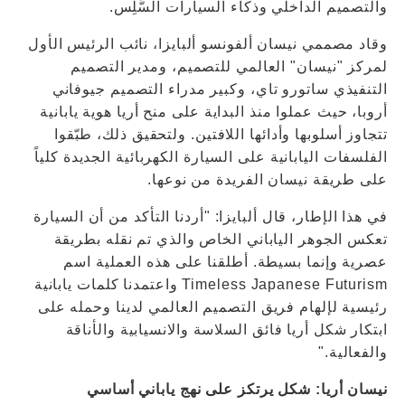
والتصميم الداخلي وذكاء السيارات السَّلِس.
وقاد مصممي نيسان ألفونسو ألبايزا، نائب الرئيس الأول
لمركز "نيسان" العالمي للتصميم، ومدير التصميم
التنفيذي ساتورو تاي، وكبير مدراء التصميم جيوفاني
أروبا، حيث عملوا منذ البداية على منح أريا هوية يابانية
تتجاوز أسلوبها وأدائها اللافتين. ولتحقيق ذلك، طبّقوا
الفلسفات اليابانية على السيارة الكهربائية الجديدة كلياً
على طريقة نيسان الفريدة من نوعها.
في هذا الإطار، قال ألبايزا: "أردنا التأكد من أن السيارة
تعكس الجوهر الياباني الخاص والذي تم نقله بطريقة
عصرية وإنما بسيطة. أطلقنا على هذه العملية اسم
Timeless Japanese Futurism واعتمدنا كلمات يابانية
رئيسية لإلهام فريق التصميم العالمي لدينا وحمله على
ابتكار شكل أريا فائق السلاسة والانسيابية والأناقة
والفعالية."
نيسان أريا: شكل يرتكز على نهج ياباني أساسي