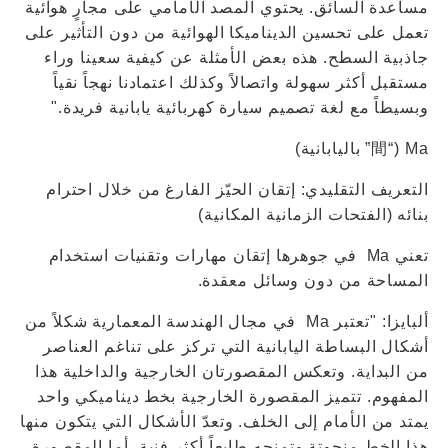
مساعدة السائق. يحتوي المصد الأمامي على مجارٍ هوائية
تعمل على تحسين الديناميكا الهوائية من دون التأثير على
جاذبية السطح. هذه بعض الأمثلة عن كيفية سعينا وراء
مستقبل أكثر سهولة واتصالاً وكذلك اعتمادنا نهجاً نقياً
وبسيطاً مع لغة تصميم سيارة كهربائية يابانية فريدة."
Ma (“間” باليابانية)
التعريف التقليدي: إتقان الحيّز الفارغ من خلال احترام
بنائه (الفتحات الزمانية المكانية)
تعني Ma في جوهرها إتقان مهارات وتقنيات استخدام
المساحة من دون وسائل معقدة.
ألبايزا: "تعتبر Ma في مجال الهندسة المعمارية شكلاً من
أشكال البساطة اليابانية التي تركز على تناغم العناصر
من البداية. وتعكس المقصورتان الخارجية والداخلية هذا
المفهوم. تتميز المقصورة الخارجية بخط ديناميكي واحد
يمتد من الأمام إلى الخلف. وتعدّ الأشكال التي يتكون منها
هذا الخط منحوتة وتمنحه طابعاً أكثر فنية. أما المقصورة