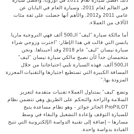
ذلك أفضل سيارة لعام 2011 في أوروبا، وأفضل سيارة
في العالم لعام 2011، وسيارة العام في اليابان عن
عامي 2011 و2012. والأهم أنها حصلت على ثقة مئات
الآلاف من العملاء.
أما مالكة سيارة "ليف" الـ500 ألف فهي النروجية ماريا
يانسن التي قالت في هذا الإطار: "اخترت وزوجي شراء
سيارة نيسان "ليف" عام 2018 وقد أحببناها. ونحن
متحمسان جداً لأن نصبح مالكي سيارة نيسان "ليف"
الـ500 ألف. فهذه السيارة تلبي احتياجاتنا من خلال
المسافة الكبيرة التي تستطيع اجتيازها والتقنيات المعززة
المزودة بها."
وتضع "ليف" بمتناول العملاء تقنيات متقدمة لتعزيز
السلامة والراحة والتحكم على الطريق وهي تتضمن نظام
ProPILOT الحائز جوائز - وهو نظام مساعدة يتيح
للسيارة التوقف وإعادة التشغيل والبقاء في وسط
مسارها – إضافة إلى تقنية الدواسة الإلكترونية التي تتيح
القيادة بدواسة واحدة.