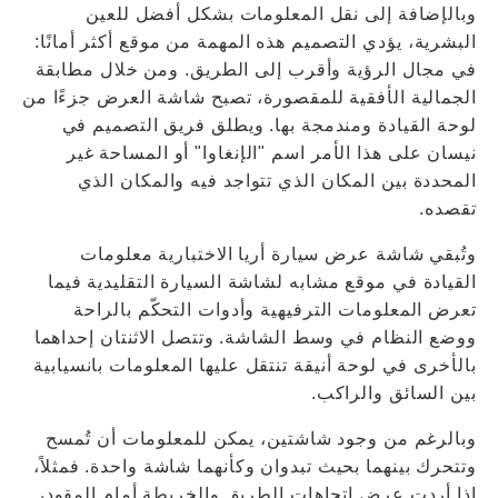
وبالإضافة إلى نقل المعلومات بشكل أفضل للعين
البشرية، يؤدي التصميم هذه المهمة من موقع أكثر أمانًا:
في مجال الرؤية وأقرب إلى الطريق. ومن خلال مطابقة
الجمالية الأفقية للمقصورة، تصبح شاشة العرض جزءًا من
لوحة القيادة ومندمجة بها. ويطلق فريق التصميم في
نيسان على هذا الأمر اسم "الإنغاوا" أو المساحة غير
المحددة بين المكان الذي تتواجد فيه والمكان الذي
تقصده.
وتُبقي شاشة عرض سيارة أريا الاختبارية معلومات
القيادة في موقع مشابه لشاشة السيارة التقليدية فيما
تعرض المعلومات الترفيهية وأدوات التحكّم بالراحة
ووضع النظام في وسط الشاشة. وتتصل الاثنتان إحداهما
بالأخرى في لوحة أنيقة تنتقل عليها المعلومات بانسيابية
بين السائق والراكب.
وبالرغم من وجود شاشتين، يمكن للمعلومات أن تُمسح
وتتحرك بينهما بحيث تبدوان وكأنهما شاشة واحدة. فمثلاً،
إذا أردت عرض اتجاهات الطريق والخريطة أمام المقود،