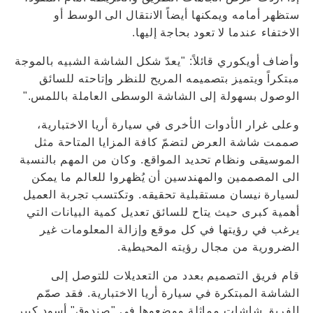
ستظهر أمامه ويمكنها أيضاً الانتقال الى الوسط أو
الاختفاء عندما لا تعود بحاجة إليها.
وأضاف أويكوري قائلاً: "يعدّ شكل الشاشة الشبيه بالموجة
مبتكراً ويتميز بتصميمه المريح للنظر وإتاحته للسائق
الوصول بسهولة إلى الشاشة الوسطى العاملة باللمس."
وعلى غرار الأدوات الأخرى في سيارة أريا الاختبارية،
صممت شاشة العرض لتضمّ كافة المزايا المتاحة مثل
الموسيقى ونظام تحديد المواقع. وكان من المهم بالنسبة
الى المصممين والمهندسين أن يُظهروا للعالم ما يمكن
لسيارة نيسان مستقبلية تحقيقه. وتكتسب تجربة العميل
أهمية كبرى حيث يتاح للسائق تعديل كمية البيانات التي
يرغب في رؤيتها في كل موقع وإزالة المعلومات غير
الضرورية من مجال رؤيته المحيطية.
قام فريق التصميم بعدد من التعديلات للتوصل إلى
الشاشة المبتكرة في سيارة أريا الاختبارية. فقد صمّم
الفريق شاشات مماثلة ووضعوها في "صندوق" أسود كبير