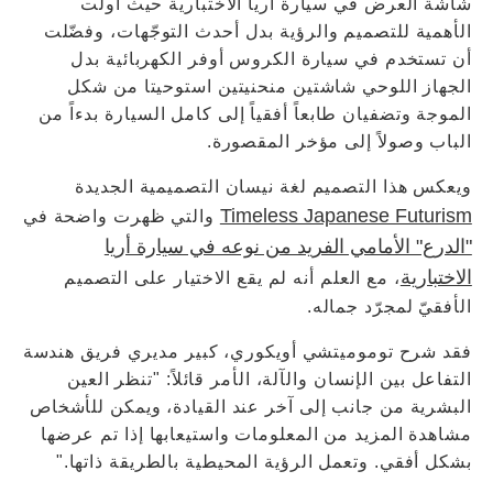
شاشة العرض في سيارة أريا الاختبارية حيث أولت
الأهمية للتصميم والرؤية بدل أحدث التوجّهات، وفضّلت
أن تستخدم في سيارة الكروس أوفر الكهربائية بدل
الجهاز اللوحي شاشتين منحنيتين استوحيتا من شكل
الموجة وتضفيان طابعاً أفقياً إلى كامل السيارة بدءاً من
الباب وصولاً إلى مؤخر المقصورة.
ويعكس هذا التصميم لغة نيسان التصميمية الجديدة
Timeless Japanese Futurism
والتي ظهرت واضحة في
"الدرع" الأمامي الفريد من نوعه في سيارة أريا
الاختبارية
، مع العلم أنه لم يقع الاختيار على التصميم
الأفقيّ لمجرّد جماله.
فقد شرح توموميتشي أويكوري، كبير مديري فريق هندسة
التفاعل بين الإنسان والآلة، الأمر قائلاً: "تنظر العين
البشرية من جانب إلى آخر عند القيادة، ويمكن للأشخاص
مشاهدة المزيد من المعلومات واستيعابها إذا تم عرضها
بشكل أفقي. وتعمل الرؤية المحيطية بالطريقة ذاتها."