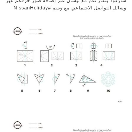
شاركوا ابتكاراتكم مع نيسان عبر إضافة صور حرفكم عبر
وسائل التواصل الاجتماعي مع وسم #NissanHoliday