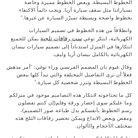
الخطوط البسيطة. وبعض الخطوط مميزة وخاصة
بسياراتنا مثل سقف سيارة أريا. ويجب دائماً الاكتفاء
بخطوط واضحة وبسيطة تميزّز السيارة عن غيرها."
وانطلاقاً من هذه الخطوط في تصميم السيارات
ست رقاقات ثلجية
الكهربائية، ابتكر توغي
يمكن للجميع
ابتكارها في المنزل استدناداً إلى تصميم سيارات نيسان
الكهربائية بالكامل نيسان أريا وليف.
وقال غيوم بان المصمم الفرنسي وراء توغي: "أمر مدهش
فعلاً أن نرى التفاصيل المختلفة والتي تبدأ كلها ببعض
الخطوط البسيطة وتبرز شخصية كل سيارة."
كل ما تحتاجونه لابتكار هذه التصاميم موجود في منزلكم
وما عليكم سوى إحضار ورقة وقلم(إن كنتم تفضلون
رسم الخطوط بأنفسكم بدل طباعة صور التصميم)،
ومقص وبعض الابداع ويمكن تحضير رقاقات الثلج هذه
بمختلف الأحجام والألوان.