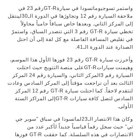
واستمر تسوجيوماتسودا في سيارةGT-Rرقم 23 في
ملاحقة السيارة رقم 12 وتجاوزَها في الدورة الـ30لينتقل
إلى المركز الثاني. وبعدها خاض سباقاً حامياً محاولاً
تخطي سيارة GT-R رقم 3 التي تتصدر السباق، واستمرّ
في تقليص المسافة الفاصلة مع كل لفة إلى أن احتل
الصدارة عند الدورة الـ41.
وأحرزت سيارة GT-R رقم 23 فوزها الأول هذا الموسم،
وهيمنت سياراتGT-Rعلى منصة التتويج حيث احتلت
السيارة رقم 3المركز الثاني، والسيارة رقم 24 المركز
الثالث بعد أن تراجعت مؤقتاً إلى المركز السادس وعادت
لتتقدم لاحقاً. كما احتلت سيارة GT-R رقم 12 المركز
السادس لتصل كافة سيارات GT-Rإلى المراكز الستة
الأولى.
وكان هذا الانتصار الـ23لماتسودا في سباق "سوبر جي
تي" حيث سجل رقماً قياسياً جديداً لأكبر عدد من
الانتصارات في هذه السلسلة. كما حققت GT-R فوزها