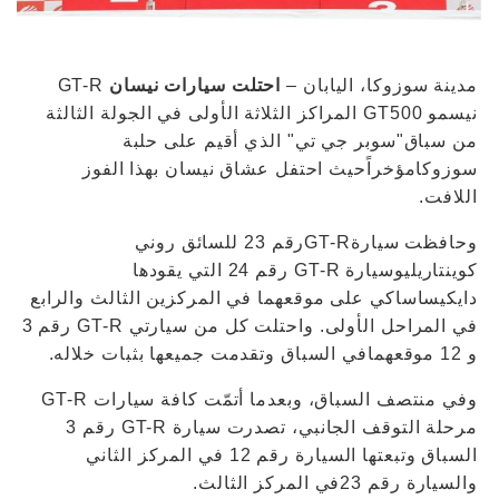
مدينة سوزوكا، اليابان –
احتلت سيارات نيسان
GT-R
نيسمو GT500 المراكز الثلاثة الأولى في الجولة الثالثة
من سباق"سوبر جي تي" الذي أقيم على حلبة
سوزوكامؤخراًحيث احتفل عشاق نيسان بهذا الفوز
اللافت.
وحافظت سيارةGT-Rرقم 23 للسائق روني
كوينتاريليوسيارة GT-R رقم 24 التي يقودها
دايكيساساكي على موقعهما في المركزين الثالث والرابع
في المراحل الأولى. واحتلت كل من سيارتي GT-R رقم 3
و 12 موقعهمافي السباق وتقدمت جميعها بثبات خلاله.
وفي منتصف السباق، وبعدما أتمّت كافة سيارات GT-R
مرحلة التوقف الجانبي، تصدرت سيارة GT-R رقم 3
السباق وتبعتها السيارة رقم 12 في المركز الثاني
والسيارة رقم 23في المركز الثالث.