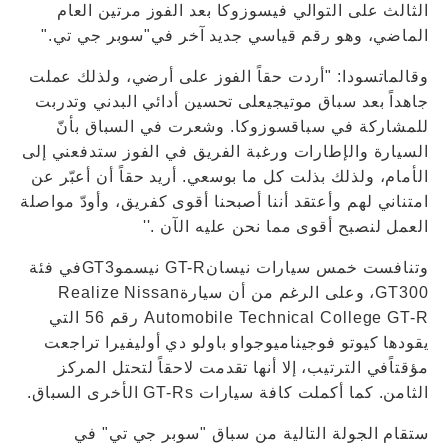
الثالث على التوالي فيسوزوكا بعد الفوز مرتين العام
الماضي، وهو رقم قياسي جديد آخر في"سوبر جي تي."
وقالماتسودا: "أردت حقاً الفوز على أرضي، ولذلك عملت
جاهداً بعد سباق موتيجيعلى تحسين أدائي البدني وتدربت
للمشاركة في سباقسوزوكا. وشعرت في السباق بأنّ
السيارة والإطارات ورغبة الفريق في الفوز ستدفعني إلى
الأمام، ولذلك بذلت كل ما بوسعي. أريد حقاً أن أعبّر عن
امتناني لهم وأعتقد أننا أصبحنا أقوى كفريق، وأودّ مواصلة
العمل لنصبح أقوى مما نحن عليه الآن .''
وتنافست خمس سيارات نيسانGT-R نيسموGT3في فئة
GT300، وعلى الرغم من أن سيارةRealize Nissan
Automobile Technical College GT-R رقم 56 التي
يقودها كيوتو فوجيناميوجواو باولو دي أوليفيرا تراجعت
مؤقتاًفي الترتيب، إلا أنها تقدمت لاحقاً لتحتل المركز
الثامن. كما أكملت كافة سيارات GT-Rs الأخرى السباق.
ستقام الجولة التالية من سباق "سوبر جي تي" في