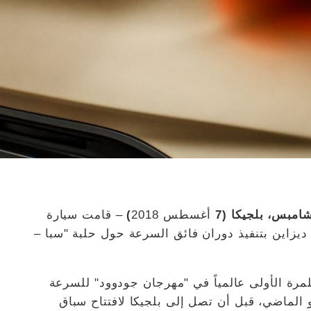
امبس، بلجيكا (7
أغسطس 2018
)
– قامت سيارة
 شركة إيتال ديزاين بتنفيذ دوران فائق السرعة حول حلبة "سبا –
 جي تي-آر 50 قد ظهرت للمرة الأولى عالمياً في "مهرجان جودوود" للسرعة
 الماضي، قبل أن تصل إلى بلجيكا لافتتاح سباق