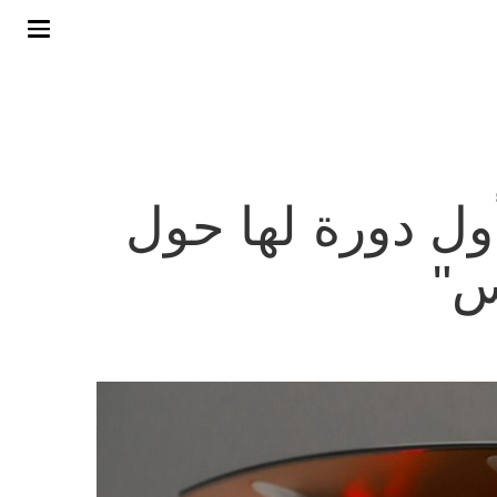
 جي تي-آر 50 تقوم بأول دورة لها حول
س"