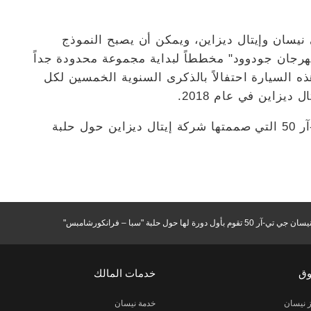
نيسان وإيتال ديزاين، ويمكن أن يصبح النموذج
ر 50 الذي ظهر في "مهرجان جودوود" مخططاً لبداية مجموعة محدودة جداً
ه السيارة احتفالاً بالذكرى السنوية الخمسين لكل
شاهد فيديو لأول دوران لسيارة نيسان جي تي-آر 50 التي صممتها شركة إيتال ديزاين حول حلبة
بأول دورة لها حول حلبة "سبا – فرانكورشامبس"
وق
خدمات المالك
 نيسان
خدمة نيسان